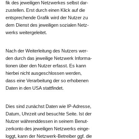
fik des jewei­li­gen Netz­wer­kes selbst dar­
zu­stel­len. Erst durch einen Klick auf die
ent­spre­chen­de Gra­fik wird der Nut­zer zu
dem Dienst des jewei­li­gen sozia­len Netz­
werks weitergeleitet.
Nach der Wei­ter­lei­tung des Nut­zers wer­
den durch das jewei­li­ge Netz­werk Infor­ma­
tio­nen über den Nut­zer erfasst. Es kann
hier­bei nicht aus­ge­schlos­sen wer­den,
dass eine Ver­ar­bei­tung der so erho­be­nen
Daten in den USA stattfindet.
Dies sind zunächst Daten wie IP-Adres­se,
Datum, Uhr­zeit und besuch­te Sei­te. Ist der
Nut­zer wäh­rend­des­sen in sei­nem Benut­
zer­kon­to des jewei­li­gen Netz­werks ein­ge­
loggt, kann der Netz­werk-Betrei­ber ggf. die