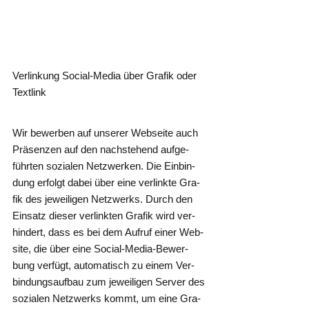
Ver­lin­kung Social-Media über Gra­fik oder
Textlink
Wir bewer­ben auf unse­rer Web­sei­te auch
Prä­sen­zen auf den nach­ste­hend auf­ge­
führ­ten sozia­len Netz­wer­ken. Die Ein­bin­
dung erfolgt dabei über eine ver­link­te Gra­
fik des jewei­li­gen Netz­werks. Durch den
Ein­satz die­ser ver­link­ten Gra­fik wird ver­
hin­dert, dass es bei dem Auf­ruf einer Web­
site, die über eine Social-Media-Bewer­
bung ver­fügt, auto­ma­tisch zu einem Ver­
bin­dungs­auf­bau zum jewei­li­gen Ser­ver des
sozia­len Netz­werks kommt, um eine Gra­