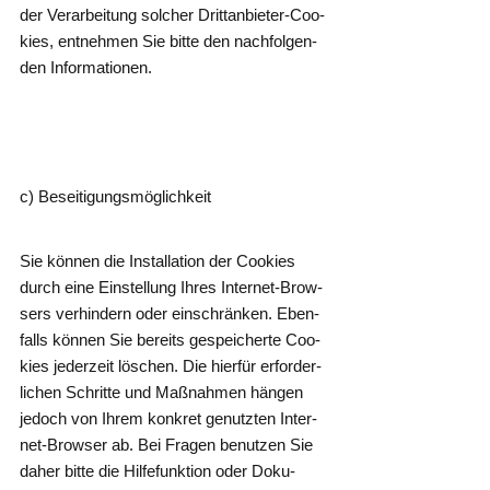
der Ver­ar­bei­tung sol­cher Dritt­an­bie­ter-Coo­
kies, ent­neh­men Sie bit­te den nach­fol­gen­
den Informationen.
c) Besei­ti­gungs­mög­lich­keit
Sie kön­nen die Instal­la­ti­on der Coo­kies
durch eine Ein­stel­lung Ihres Inter­net-Brow­
sers ver­hin­dern oder ein­schrän­ken. Eben­
falls kön­nen Sie bereits gespei­cher­te Coo­
kies jeder­zeit löschen. Die hier­für erfor­der­
li­chen Schrit­te und Maß­nah­men hän­gen
jedoch von Ihrem kon­kret genutz­ten Inter­
net-Brow­ser ab. Bei Fra­gen benut­zen Sie
daher bit­te die Hil­fe­funk­ti­on oder Doku­