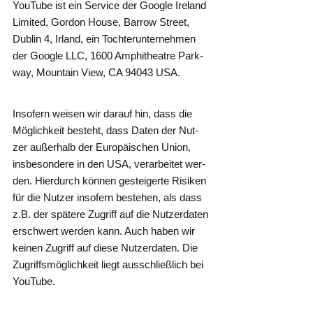
You­Tube ist ein Ser­vice der Goog­le Ire­land
Limi­t­ed, Gor­don Hou­se, Bar­row Street,
Dub­lin 4, Irland, ein Toch­ter­un­ter­neh­men
der Goog­le LLC, 1600 Amphi­theat­re Park­
way, Moun­tain View, CA 94043 USA.
Inso­fern wei­sen wir dar­auf hin, dass die
Mög­lich­keit besteht, dass Daten der Nut­
zer außer­halb der Euro­päi­schen Uni­on,
ins­be­son­de­re in den USA, ver­ar­bei­tet wer­
den. Hier­durch kön­nen gestei­ger­te Risi­ken
für die Nut­zer inso­fern bestehen, als dass
z.B. der spä­te­re Zugriff auf die Nut­zer­da­ten
erschwert wer­den kann. Auch haben wir
kei­nen Zugriff auf die­se Nut­zer­da­ten. Die
Zugriffs­mög­lich­keit liegt aus­schließ­lich bei
YouTube.