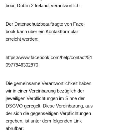
bour, Dub­lin 2 Ire­land, verantwortlich.
Der Daten­schutz­be­auf­trag­te von Face­
book kann über ein Kon­takt­for­mu­lar
erreicht werden:
https://​www​.face​book​.com/​h​e​l​p​/​c​o​n​t​a​c​t​/​5​4​
0​9​7​7​9​4​6​3​0​2​970
Die gemein­sa­me Ver­ant­wort­lich­keit haben
wir in einer Ver­ein­ba­rung bezüg­lich der
jewei­li­gen Ver­pflich­tun­gen im Sin­ne der
DSGVO gere­gelt. Die­se Ver­ein­ba­rung, aus
der sich die gegen­sei­ti­gen Ver­pflich­tun­gen
erge­ben, ist unter dem fol­gen­den Link
abrufbar: