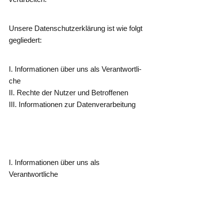
Unse­re Daten­schutz­er­klä­rung ist wie folgt
gegliedert:
I. Infor­ma­tio­nen über uns als Ver­ant­wort­li­
che
II. Rech­te der Nut­zer und Betrof­fe­nen
III. Infor­ma­tio­nen zur Datenverarbeitung
I. Infor­ma­tio­nen über uns als
Verantwortliche