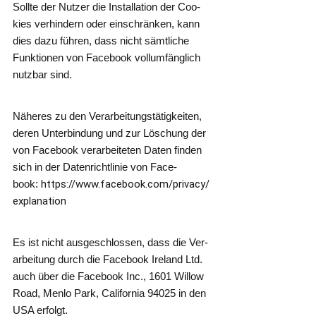
Soll­te der Nut­zer die Instal­la­ti­on der Coo­
kies ver­hin­dern oder ein­schrän­ken, kann
dies dazu füh­ren, dass nicht sämt­li­che
Funk­tio­nen von Face­book voll­um­fäng­lich
nutz­bar sind.
Nähe­res zu den Ver­ar­bei­tungs­tä­tig­kei­ten,
deren Unter­bin­dung und zur Löschung der
von Face­book ver­ar­bei­te­ten Daten fin­den
sich in der Daten­richt­li­nie von Face­
book:
https://​www​.face​book​.com/​p​r​i​v​a​c​y​/​
e​x​p​l​a​n​a​t​ion
Es ist nicht aus­ge­schlos­sen, dass die Ver­
ar­bei­tung durch die Face­book Ire­land Ltd.
auch über die Face­book Inc., 1601 Wil­low
Road, Men­lo Park, Cali­for­nia 94025 in den
USA erfolgt.