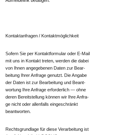
Abmel­de­link betätigen.
Kon­takt­an­fra­gen / Kontaktmöglichkeit
Sofern Sie per Kon­takt­for­mu­lar oder E‑Mail
mit uns in Kon­takt tre­ten, wer­den die dabei
von Ihnen ange­ge­be­nen Daten zur Bear­
bei­tung Ihrer Anfra­ge genutzt. Die Anga­be
der Daten ist zur Bear­bei­tung und Beant­
wor­tung Ihre Anfra­ge erfor­der­lich — ohne
deren Bereit­stel­lung kön­nen wir Ihre Anfra­
ge nicht oder allen­falls ein­ge­schränkt
beantworten.
Rechts­grund­la­ge für die­se Ver­ar­bei­tung ist