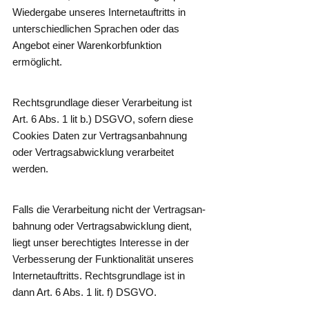
Wie­der­ga­be unse­res Inter­net­auf­tritts in
unter­schied­li­chen Spra­chen oder das
Ange­bot einer Waren­korb­funk­ti­on
ermöglicht.
Rechts­grund­la­ge die­ser Ver­ar­bei­tung ist
Art. 6 Abs. 1 lit b.) DSGVO, sofern die­se
Coo­kies Daten zur Ver­trags­an­bah­nung
oder Ver­trags­ab­wick­lung ver­ar­bei­tet
werden.
Falls die Ver­ar­bei­tung nicht der Ver­trags­an­
bah­nung oder Ver­trags­ab­wick­lung dient,
liegt unser berech­tig­tes Inter­es­se in der
Ver­bes­se­rung der Funk­tio­na­li­tät unse­res
Inter­net­auf­tritts. Rechts­grund­la­ge ist in
dann Art. 6 Abs. 1 lit. f) DSGVO.