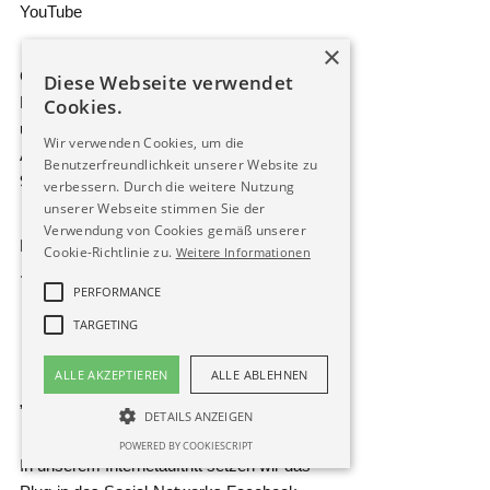
You­Tube
×
Goog­le Ire­land Limi­t­ed, Gor­don Hou­se,
Diese Webseite verwendet
Bar­row Street, Dub­lin 4, Irland, ein Toch­ter­
Cookies.
un­ter­neh­men der Goog­le LLC, 1600
Wir verwenden Cookies, um die
Amphi­theat­re Park­way, Moun­tain View, CA
Benutzerfreundlichkeit unserer Website zu
94043 USA
verbessern. Durch die weitere Nutzung
unserer Webseite stimmen Sie der
Verwendung von Cookies gemäß unserer
Daten­schutz­er­klä­rung:
https://​poli​ci​es​
Cookie-Richtlinie zu.
Weitere Informationen
.goog​le​.com/​p​r​i​v​acy
PERFORMANCE
TARGETING
ALLE AKZEPTIEREN
ALLE ABLEHNEN
„Facebook“-Social-Plug-in
DETAILS ANZEIGEN
POWERED BY COOKIESCRIPT
In unse­rem Inter­net­auf­tritt set­zen wir das