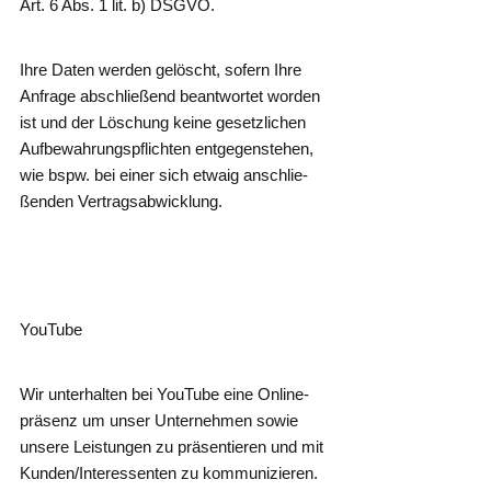
Art. 6 Abs. 1 lit. b) DSGVO.
Ihre Daten wer­den gelöscht, sofern Ihre
Anfra­ge abschlie­ßend beant­wor­tet wor­den
ist und der Löschung kei­ne gesetz­li­chen
Auf­be­wah­rungs­pflich­ten ent­ge­gen­ste­hen,
wie bspw. bei einer sich etwa­ig anschlie­
ßen­den Vertragsabwicklung.
You­Tube
Wir unter­hal­ten bei You­Tube eine Online­
prä­senz um unser Unter­neh­men sowie
unse­re Lei­stun­gen zu prä­sen­tie­ren und mit
Kunden/Interessenten zu kom­mu­ni­zie­ren.