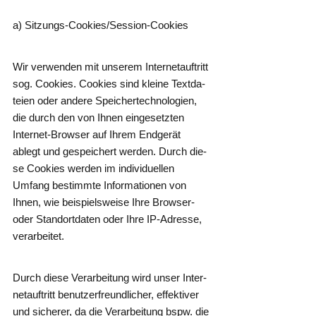
a) Sit­zungs-Coo­kie­s/­Ses­si­on-Coo­kies
Wir ver­wen­den mit unse­rem Inter­net­auf­tritt
sog. Coo­kies. Coo­kies sind klei­ne Text­da­
tei­en oder ande­re Spei­cher­tech­no­lo­gien,
die durch den von Ihnen ein­ge­setz­ten
Inter­net-Brow­ser auf Ihrem End­ge­rät
ablegt und gespei­chert wer­den. Durch die­
se Coo­kies wer­den im indi­vi­du­el­len
Umfang bestimm­te Infor­ma­tio­nen von
Ihnen, wie bei­spiels­wei­se Ihre Brow­ser-
oder Stand­ort­da­ten oder Ihre IP-Adres­se,
verarbeitet.
Durch die­se Ver­ar­bei­tung wird unser Inter­
net­auf­tritt benut­zer­freund­li­cher, effek­ti­ver
und siche­rer, da die Ver­ar­bei­tung bspw. die