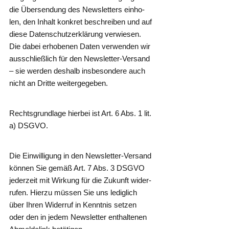
die Über­sen­dung des News­let­ters ein­ho­
len, den Inhalt kon­kret beschrei­ben und auf
die­se Daten­schutz­er­klä­rung ver­wie­sen.
Die dabei erho­be­nen Daten ver­wen­den wir
aus­schließ­lich für den News­let­ter-Ver­sand
– sie wer­den des­halb ins­be­son­de­re auch
nicht an Drit­te weitergegeben.
Rechts­grund­la­ge hier­bei ist Art. 6 Abs. 1 lit.
a) DSGVO.
Die Ein­wil­li­gung in den News­let­ter-Ver­sand
kön­nen Sie gemäß Art. 7 Abs. 3 DSGVO
jeder­zeit mit Wir­kung für die Zukunft wider­
ru­fen. Hier­zu müs­sen Sie uns ledig­lich
über Ihren Wider­ruf in Kennt­nis set­zen
oder den in jedem News­let­ter ent­hal­te­nen