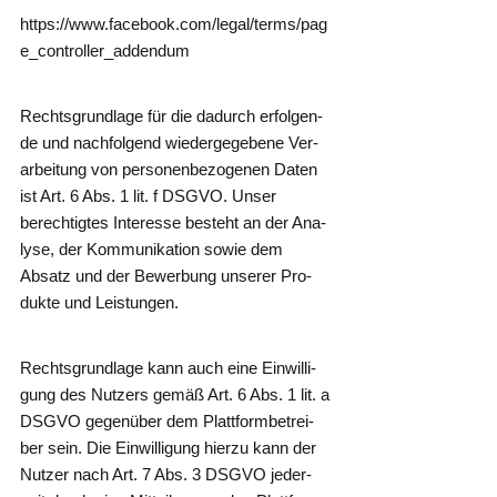
https://​www​.face​book​.com/​l​e​g​a​l​/​t​e​r​m​s​/​p​a​g​
e​_​c​o​n​t​r​o​l​l​e​r​_​a​d​d​e​n​dum
Rechts­grund­la­ge für die dadurch erfol­gen­
de und nach­fol­gend wie­der­ge­ge­be­ne Ver­
ar­bei­tung von per­so­nen­be­zo­ge­nen Daten
ist Art. 6 Abs. 1 lit. f DSGVO. Unser
berech­tig­tes Inter­es­se besteht an der Ana­
ly­se, der Kom­mu­ni­ka­ti­on sowie dem
Absatz und der Bewer­bung unse­rer Pro­
duk­te und Leistungen.
Rechts­grund­la­ge kann auch eine Ein­wil­li­
gung des Nut­zers gemäß Art. 6 Abs. 1 lit. a
DSGVO gegen­über dem Platt­form­be­trei­
ber sein. Die Ein­wil­li­gung hier­zu kann der
Nut­zer nach Art. 7 Abs. 3 DSGVO jeder­