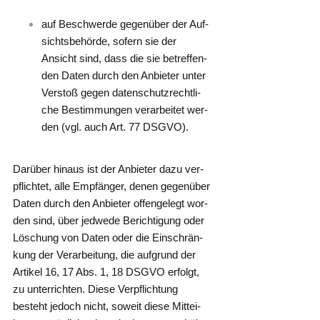
auf Beschwer­de gegen­über der Auf­
sichts­be­hör­de, sofern sie der
Ansicht sind, dass die sie betref­fen­
den Daten durch den Anbie­ter unter
Ver­stoß gegen daten­schutz­recht­li­
che Bestim­mun­gen ver­ar­bei­tet wer­
den (vgl. auch Art. 77 DSGVO).
Dar­über hin­aus ist der Anbie­ter dazu ver­
pflich­tet, alle Emp­fän­ger, denen gegen­über
Daten durch den Anbie­ter offen­ge­legt wor­
den sind, über jed­we­de Berich­ti­gung oder
Löschung von Daten oder die Ein­schrän­
kung der Ver­ar­bei­tung, die auf­grund der
Arti­kel 16, 17 Abs. 1, 18 DSGVO erfolgt,
zu unter­rich­ten. Die­se Ver­pflich­tung
besteht jedoch nicht, soweit die­se Mit­tei­