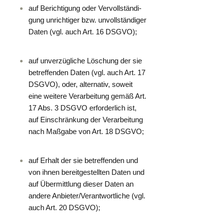
auf Berich­ti­gung oder Ver­voll­stän­di­
gung unrich­ti­ger bzw. unvoll­stän­di­ger
Daten (vgl. auch Art. 16 DSGVO);
auf unver­züg­li­che Löschung der sie
betref­fen­den Daten (vgl. auch Art. 17
DSGVO), oder, alter­na­tiv, soweit
eine wei­te­re Ver­ar­bei­tung gemäß Art.
17 Abs. 3 DSGVO erfor­der­lich ist,
auf Ein­schrän­kung der Ver­ar­bei­tung
nach Maß­ga­be von Art. 18 DSGVO;
auf Erhalt der sie betref­fen­den und
von ihnen bereit­ge­stell­ten Daten und
auf Über­mitt­lung die­ser Daten an
ande­re Anbieter/Verantwortliche (vgl.
auch Art. 20 DSGVO);