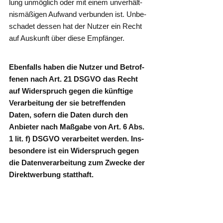
lung unmög­lich oder mit einem unver­hält­
nis­mä­ßi­gen Auf­wand ver­bun­den ist. Unbe­
scha­det des­sen hat der Nut­zer ein Recht
auf Aus­kunft über die­se Empfänger.
Eben­falls haben die Nut­zer und Betrof­
fe­nen nach Art. 21 DSGVO das Recht
auf Wider­spruch gegen die künf­ti­ge
Ver­ar­bei­tung der sie betref­fen­den
Daten, sofern die Daten durch den
Anbie­ter nach Maß­ga­be von Art. 6 Abs.
1 lit. f) DSGVO ver­ar­bei­tet wer­den. Ins­
be­son­de­re ist ein Wider­spruch gegen
die Daten­ver­ar­bei­tung zum Zwecke der
Direkt­wer­bung statthaft.