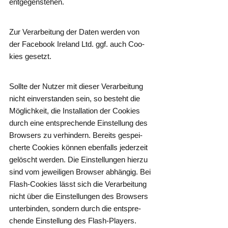
entgegenstehen.
Zur Ver­ar­bei­tung der Daten wer­den von
der Face­book Ire­land Ltd. ggf. auch Coo­
kies gesetzt.
Soll­te der Nut­zer mit die­ser Ver­ar­bei­tung
nicht ein­ver­stan­den sein, so besteht die
Mög­lich­keit, die Instal­la­ti­on der Coo­kies
durch eine ent­spre­chen­de Ein­stel­lung des
Brow­sers zu ver­hin­dern. Bereits gespei­
cher­te Coo­kies kön­nen eben­falls jeder­zeit
gelöscht wer­den. Die Ein­stel­lun­gen hier­zu
sind vom jewei­li­gen Brow­ser abhän­gig. Bei
Flash-Coo­kies lässt sich die Ver­ar­bei­tung
nicht über die Ein­stel­lun­gen des Brow­sers
unter­bin­den, son­dern durch die ent­spre­
chen­de Ein­stel­lung des Flash-Play­ers.